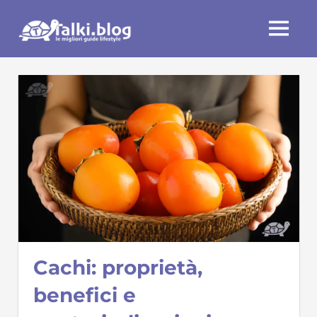
Skip
Talki.blog
to
MENU
content
Cachi: proprietà,
benefici e