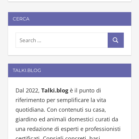
CERCA
S
S
e
e
a
a
r
TALKI.BLOG
r
c
c
h
h
Dal 2022,
Talki.blog
è il punto di
f
riferimento per semplificare la vita
o
quotidiana. Con contenuti su casa,
r
giardino ed animali domestici curati da
:
una redazione di esperti e professionisti
certificati. Consigli concreti, basi