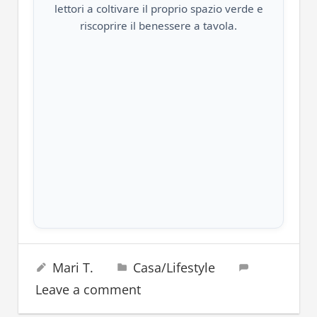
lettori a coltivare il proprio spazio verde e
riscoprire il benessere a tavola.
caco
11 Febbraio 2025
Mari T.
Casa/Lifestyle
cibo
Leave a comment
frutta