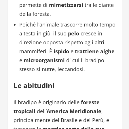
permette di
mimetizzarsi
tra le piante
della foresta.
Poiché l’animale trascorre molto tempo
a testa in giù, il suo
pelo
cresce in
direzione opposta rispetto agli altri
mammiferi. È
ispido
e
trattiene alghe
e
microorganismi
di cui il bradipo
stesso si nutre, leccandosi.
Le abitudini
Il bradipo è originario delle
foreste
tropicali
dell’
America Meridionale
,
principalmente del Brasile e del Perù, e
trascorre la
maggior parte della sua