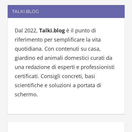
a
r
TALKI.BLOG
r
c
c
h
h
Dal 2022,
Talki.blog
è il punto di
f
riferimento per semplificare la vita
o
quotidiana. Con contenuti su casa,
r
giardino ed animali domestici curati da
:
una redazione di esperti e professionisti
certificati. Consigli concreti, basi
scientifiche e soluzioni a portata di
schermo.