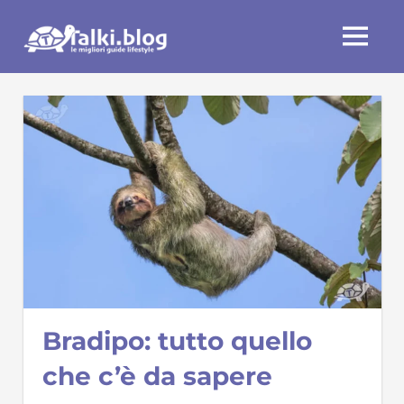
Skip
Talki.blog
to
MENU
content
Bradipo: tutto quello
che c’è da sapere