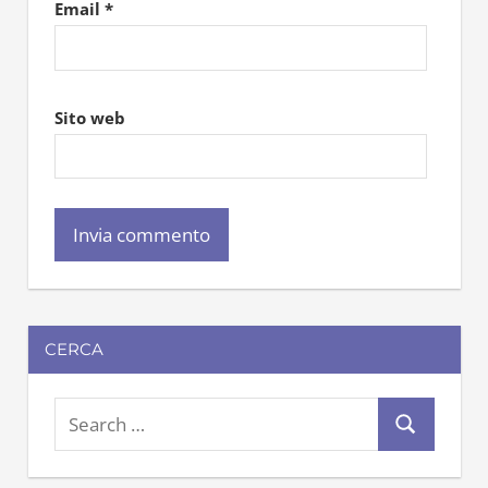
Email
*
Sito web
CERCA
S
S
e
e
a