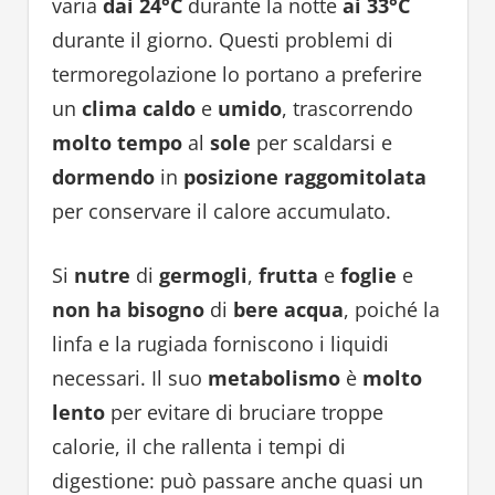
varia
dai 24°C
durante la notte
ai 33°C
durante il giorno. Questi problemi di
termoregolazione lo portano a preferire
un
clima caldo
e
umido
, trascorrendo
molto tempo
al
sole
per scaldarsi e
dormendo
in
posizione raggomitolata
per conservare il calore accumulato.
Si
nutre
di
germogli
,
frutta
e
foglie
e
non ha bisogno
di
bere acqua
, poiché la
linfa e la rugiada forniscono i liquidi
necessari. Il suo
metabolismo
è
molto
lento
per evitare di bruciare troppe
calorie, il che rallenta i tempi di
digestione: può passare anche quasi un