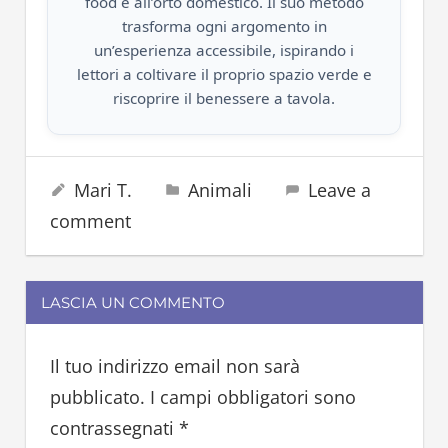
food e all’orto domestico. Il suo metodo
trasforma ogni argomento in
un’esperienza accessibile, ispirando i
lettori a coltivare il proprio spazio verde e
riscoprire il benessere a tavola.
bradipo
10 Gennaio 2024
Mari T.
Animali
Leave a
comment
LASCIA UN COMMENTO
Il tuo indirizzo email non sarà
pubblicato.
I campi obbligatori sono
contrassegnati
*