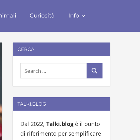
nimali
Curiosità
Info
CERCA
S
S
e
e
a
a
r
r
TALKI.BLOG
c
c
h
h
Dal 2022,
Talki.blog
è il punto
f
di riferimento per semplificare
o