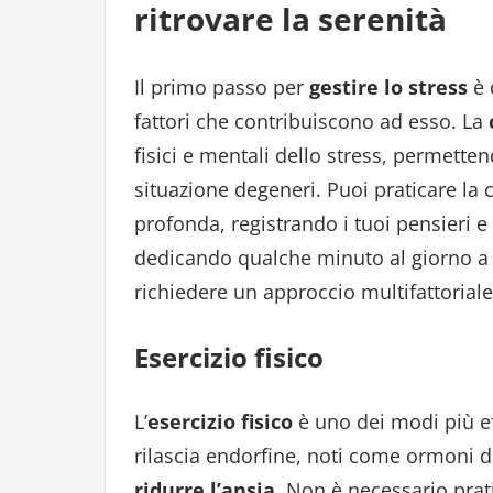
ritrovare la serenità
Il primo passo per
gestire lo stress
è 
fattori che contribuiscono ad esso. La
fisici e mentali dello stress, permett
situazione degeneri. Puoi praticare la
profonda, registrando i tuoi pensieri 
dedicando qualche minuto al giorno a ri
richiedere un approccio multifattoriale.
Esercizio fisico
L’
esercizio fisico
è uno dei modi più ef
rilascia endorfine, noti come ormoni d
ridurre l’ansia
. Non è necessario prat