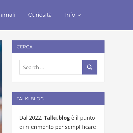
nimali
Curiosità
Info
CERCA
S
S
e
e
a
a
r
r
TALKI.BLOG
c
c
h
h
Dal 2022,
Talki.blog
è il punto
f
di riferimento per semplificare
o