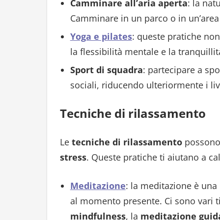
Camminare all’aria aperta
: la nat
Camminare in un parco o in un’area v
Yoga e pilates
: queste pratiche no
la flessibilità mentale e la tranquillit
Sport di squadra
: partecipare a sp
sociali, riducendo ulteriormente i live
Tecniche di rilassamento
Le
tecniche di rilassamento
possono 
stress
. Queste pratiche ti aiutano a ca
Meditazione
: la meditazione è una 
al momento presente. Ci sono vari t
mindfulness
, la
meditazione guid