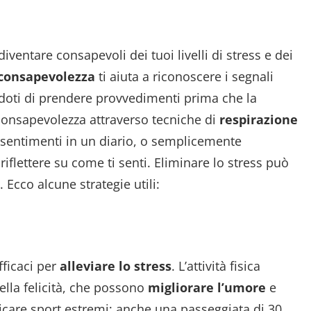
diventare consapevoli dei tuoi livelli di stress e dei
consapevolezza
ti aiuta a riconoscere i segnali
endoti di prendere provvedimenti prima che la
 consapevolezza attraverso tecniche di
respirazione
e sentimenti in un diario, o semplicemente
flettere su come ti senti. Eliminare lo stress può
 Ecco alcune strategie utili:
ficaci per
alleviare lo stress
. L’attività fisica
ella felicità, che possono
migliorare l’umore
e
icare sport estremi; anche una passeggiata di 30