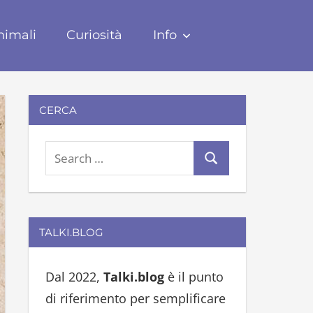
nimali
Curiosità
Info
CERCA
S
S
e
e
a
a
r
r
TALKI.BLOG
c
c
h
h
Dal 2022,
Talki.blog
è il punto
f
di riferimento per semplificare
o