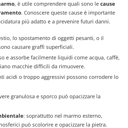
 marmo
, è utile comprendere quali sono le
cause
oramento
. Conoscere queste cause è importante
ucidatura più adatto e a prevenire futuri danni.
estio, lo spostamento di oggetti pesanti, o il
sono causare graffi superficiali.
so e assorbe facilmente liquidi come acqua, caffè,
ciano macchie difficili da rimuovere.
nti acidi o troppo aggressivi possono corrodere lo
lvere granulosa e sporco può opacizzare la
mbientale
: soprattutto nel marmo esterno,
mosferici può scolorire e opacizzare la pietra.