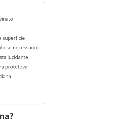
vinato
a superficie
olo se necessario)
sta lucidante
ra protettiva
diana
ina?