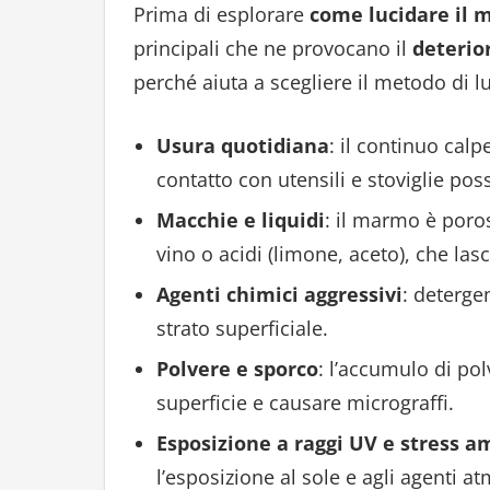
Prima di esplorare
come lucidare il
principali che ne provocano il
deteri
perché aiuta a scegliere il metodo di l
Usura quotidiana
: il continuo calp
contatto con utensili e stoviglie pos
Macchie e liquidi
: il marmo è poro
vino o acidi (limone, aceto), che las
Agenti chimici aggressivi
: deterge
strato superficiale.
Polvere e sporco
: l’accumulo di po
superficie e causare micrograffi.
Esposizione a raggi UV e stress a
l’esposizione al sole e agli agenti at