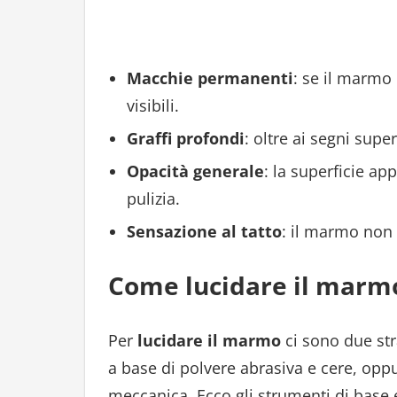
Macchie permanenti
: se il marmo 
visibili.
Graffi profondi
: oltre ai segni super
Opacità generale
: la superficie ap
pulizia.
Sensazione al tatto
: il marmo non 
Come lucidare il marm
Per
lucidare il marmo
ci sono due str
a base di polvere abrasiva e cere, opp
meccanica. Ecco gli strumenti di base e