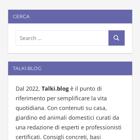
CERCA
S
S
e
e
a
a
r
TALKI.BLOG
r
c
c
h
h
Dal 2022,
Talki.blog
è il punto di
f
riferimento per semplificare la vita
o
quotidiana. Con contenuti su casa,
r
giardino ed animali domestici curati da
:
una redazione di esperti e professionisti
certificati. Consigli concreti, basi