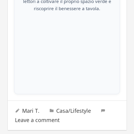
lettori a coltivare il proprio spazio verde e
riscoprire il benessere a tavola.
bucato
3 Giugno 2023
Mari T.
Casa/Lifestyle
lavare
Leave a comment
lavatrice
pulire