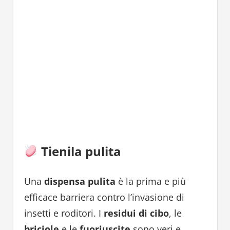
Tienila pulita
Una
dispensa pulita
è la prima e più
efficace barriera contro l’invasione di
insetti e roditori. I
residui di cibo
, le
briciole
e le
fuoriuscite
sono veri e