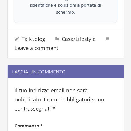
scientifiche e soluzioni a portata di
schermo.
cibo
18 Settembre 2025
Talki.blog
Casa/Lifestyle
conservare
Leave a comment
cucina
dispensa
igiene
LASCIA UN COMMENTO
igienizzare
insetto
Il tuo indirizzo email non sarà
lavare
pubblicato.
I campi obbligatori sono
pulire
contrassegnati
*
Commento
*