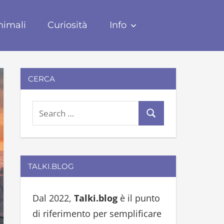
nimali
Curiosità
Info
CERCA
S
S
e
e
a
a
r
r
TALKI.BLOG
c
c
h
h
Dal 2022,
Talki.blog
è il punto
f
di riferimento per semplificare
o