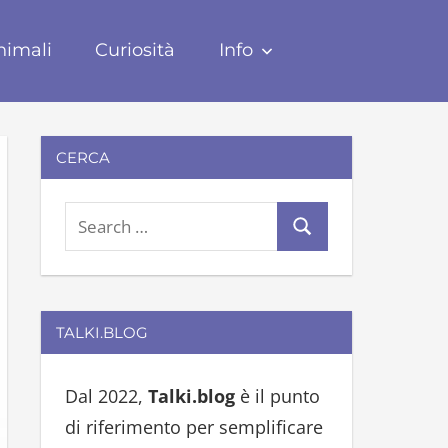
nimali
Curiosità
Info
CERCA
S
S
e
e
a
a
r
r
TALKI.BLOG
c
c
h
h
Dal 2022,
Talki.blog
è il punto
f
di riferimento per semplificare
o