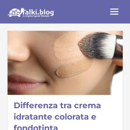
Skip
Talki.blog
to
MENU
content
Differenza tra crema
idratante colorata e
fondotinta