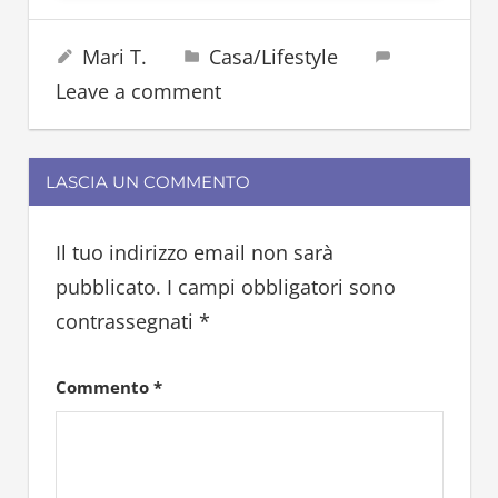
cremolata
8 Aprile 2023
Mari T.
Casa/Lifestyle
granita
Leave a comment
sorbetto
LASCIA UN COMMENTO
Il tuo indirizzo email non sarà
pubblicato.
I campi obbligatori sono
contrassegnati
*
Commento
*