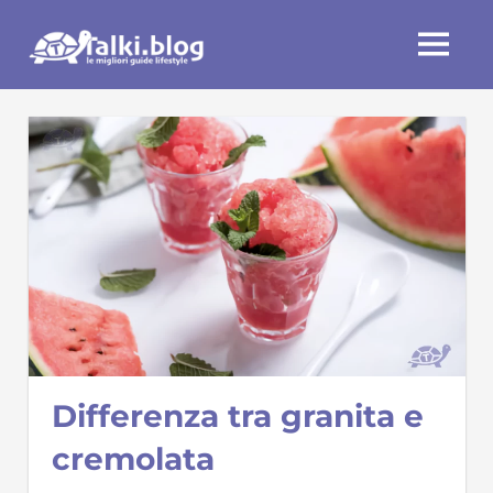
Skip
Talki.blog
to
MENU
content
Differenza tra granita e
cremolata