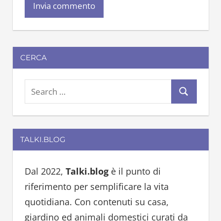
CERCA
S
S
e
e
a
a
r
TALKI.BLOG
r
c
c
h
h
Dal 2022,
Talki.blog
è il punto di
f
riferimento per semplificare la vita
o
quotidiana. Con contenuti su casa,
r
giardino ed animali domestici curati da