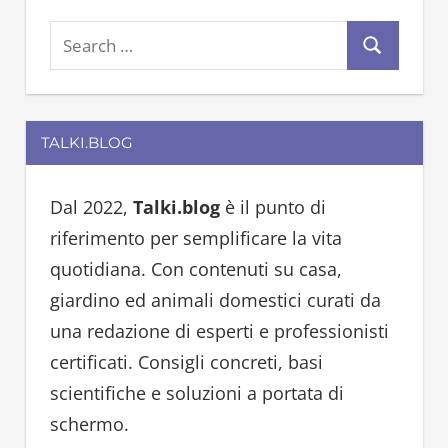
S
S
e
e
a
a
r
TALKI.BLOG
r
c
c
h
h
Dal 2022,
Talki.blog
è il punto di
f
riferimento per semplificare la vita
o
quotidiana. Con contenuti su casa,
r
giardino ed animali domestici curati da
:
una redazione di esperti e professionisti
certificati. Consigli concreti, basi
scientifiche e soluzioni a portata di
schermo.