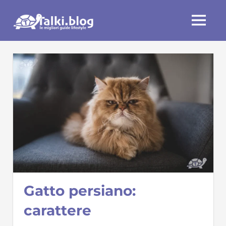
Skip
Talki.blog
to
MENU
content
Gatto persiano:
carattere