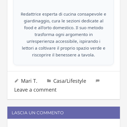
Redattrice esperta di cucina consapevole e
giardinaggio, cura le sezioni dedicate al
food e all’orto domestico. Il suo metodo
trasforma ogni argomento in
un’esperienza accessibile, ispirando i
lettori a coltivare il proprio spazio verde e
riscoprire il benessere a tavola.
alluminio
28 Novembre 2022
Mari T.
Casa/Lifestyle
carta
stagnola
Leave a comment
LASCIA UN COMMENTO