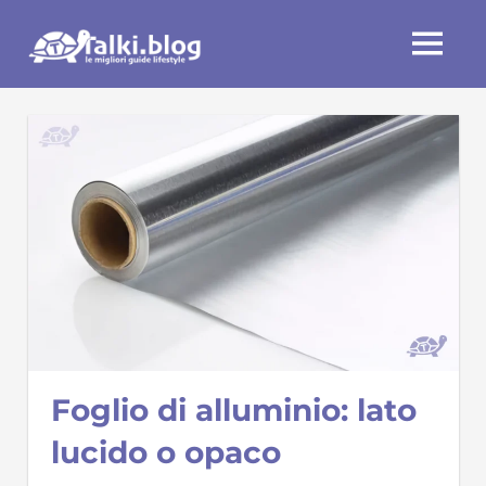
Skip
Talki.blog
to
MENU
content
Foglio di alluminio: lato
lucido o opaco