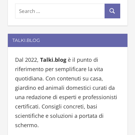
S
S
e
e
a
a
r
TALKI.BLOG
r
c
c
h
h
Dal 2022,
Talki.blog
è il punto di
f
riferimento per semplificare la vita
o
quotidiana. Con contenuti su casa,
r
giardino ed animali domestici curati da
:
una redazione di esperti e professionisti
certificati. Consigli concreti, basi
scientifiche e soluzioni a portata di
schermo.