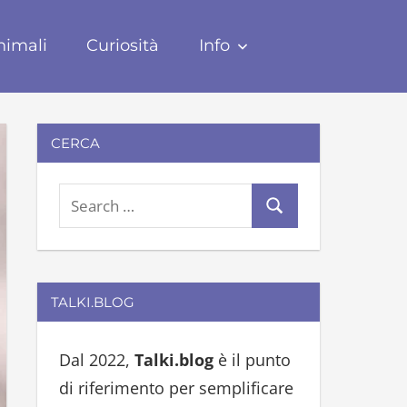
nimali
Curiosità
Info
CERCA
S
S
e
e
a
a
r
r
TALKI.BLOG
c
c
h
h
Dal 2022,
Talki.blog
è il punto
f
di riferimento per semplificare
o