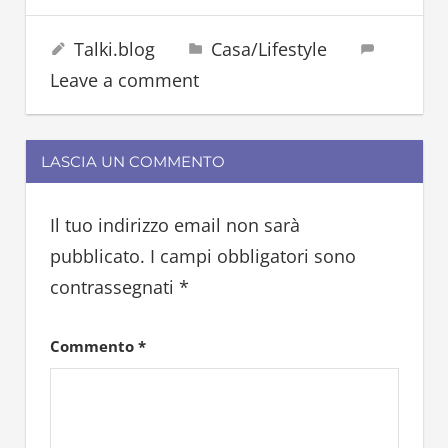
dormire
3 Ottobre 2025
Talki.blog
Casa/Lifestyle
letto
Leave a comment
materasso
LASCIA UN COMMENTO
Il tuo indirizzo email non sarà
pubblicato.
I campi obbligatori sono
contrassegnati
*
Commento
*