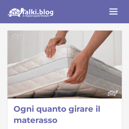
Skip
Talki.blog
to
MENU
content
Ogni quanto girare il
materasso