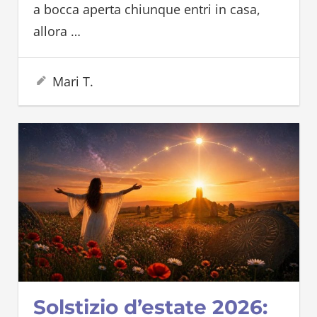
a bocca aperta chiunque entri in casa,
allora
…
12 Giugno 2026
Mari T.
Solstizio d’estate 2026: