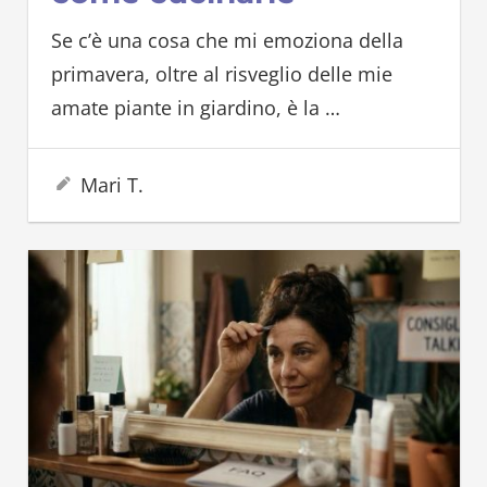
Se c’è una cosa che mi emoziona della
primavera, oltre al risveglio delle mie
amate piante in giardino, è la
…
28 Giugno 2026
Mari T.