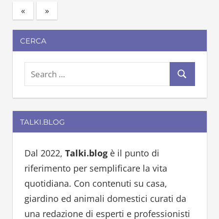
«
Previous
Next
»
Paginazione
Posts
Posts
degli
CERCA
articoli
S
S
e
e
a
a
r
TALKI.BLOG
r
c
c
h
h
Dal 2022,
Talki.blog
è il punto di
f
riferimento per semplificare la vita
o
quotidiana. Con contenuti su casa,
r
giardino ed animali domestici curati da
:
una redazione di esperti e professionisti