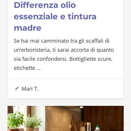
Differenza olio
essenziale e tintura
madre
Se hai mai camminato tra gli scaffali di
un’erboristeria, ti sarai accorta di quanto
sia facile confondersi. Bottigliette scure,
etichette
…
19 Giugno 2026
Mari T.