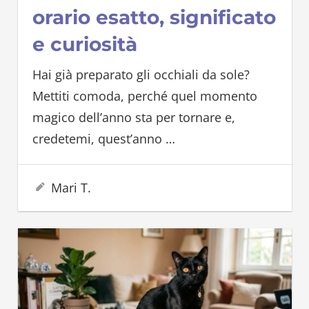
orario esatto, significato
e curiosità
Hai già preparato gli occhiali da sole?
Mettiti comoda, perché quel momento
magico dell’anno sta per tornare e,
credetemi, quest’anno
…
11 Giugno 2026
Mari T.