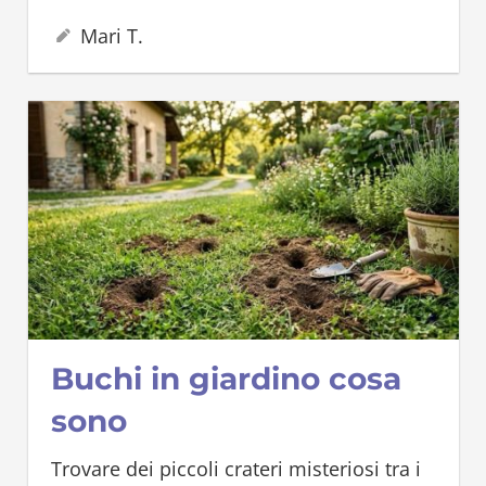
21 Giugno 2026
Mari T.
Buchi in giardino cosa
sono
Trovare dei piccoli crateri misteriosi tra i