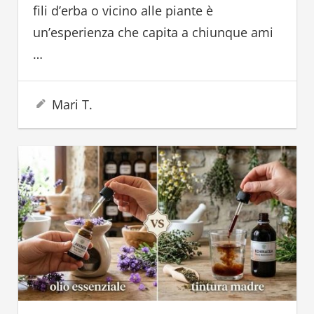
fili d’erba o vicino alle piante è
un’esperienza che capita a chiunque ami
…
21 Giugno 2026
Mari T.