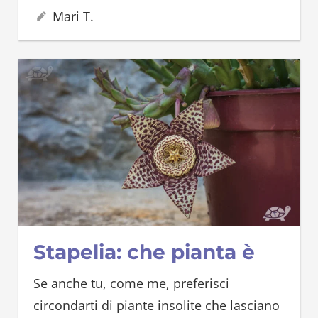
18 Giugno 2026
Mari T.
Stapelia: che pianta è
Se anche tu, come me, preferisci
circondarti di piante insolite che lasciano