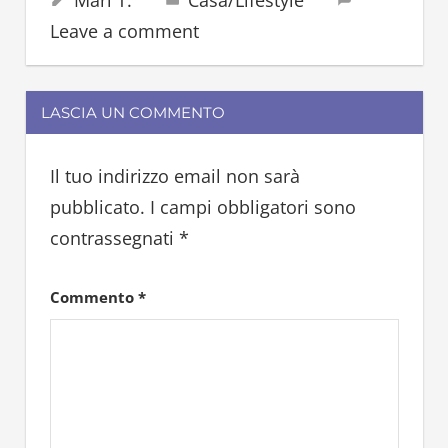
12 Novembre 2023
Mari T.
Casa/Lifestyle
caffeina
Leave a comment
LASCIA UN COMMENTO
Il tuo indirizzo email non sarà
pubblicato.
I campi obbligatori sono
contrassegnati
*
Commento
*