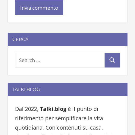
CERCA
S
S
e
e
a
a
r
TALKI.BLOG
r
c
c
h
h
Dal 2022,
Talki.blog
è il punto di
f
riferimento per semplificare la vita
o
quotidiana. Con contenuti su casa,
r