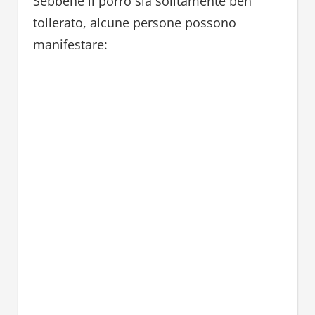
Sebbene il porro sia solitamente ben
tollerato, alcune persone possono
manifestare: