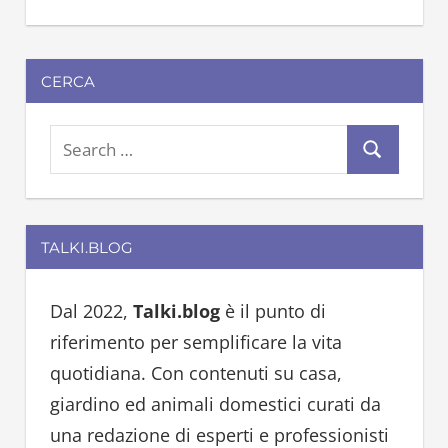
CERCA
S
S
e
e
a
a
r
TALKI.BLOG
r
c
c
h
h
Dal 2022,
Talki.blog
è il punto di
f
riferimento per semplificare la vita
o
quotidiana. Con contenuti su casa,
r
giardino ed animali domestici curati da
:
una redazione di esperti e professionisti