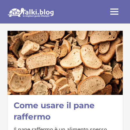
Skip
Talki.blog
to
MENU
content
Come usare il pane
raffermo
Il pane raffermo è un alimento spesso