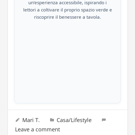
un’esperienza accessibile, ispirando i
lettori a coltivare il proprio spazio verde e
riscoprire il benessere a tavola.
cibo
16 Gennaio 2025
Mari T.
Casa/Lifestyle
conservare
Leave a comment
cucina