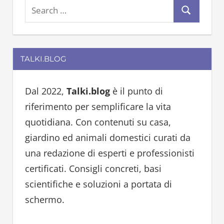
S
S
e
e
a
a
r
TALKI.BLOG
r
c
c
h
h
Dal 2022,
Talki.blog
è il punto di
f
riferimento per semplificare la vita
o
quotidiana. Con contenuti su casa,
r
giardino ed animali domestici curati da
:
una redazione di esperti e professionisti
certificati. Consigli concreti, basi
scientifiche e soluzioni a portata di
schermo.