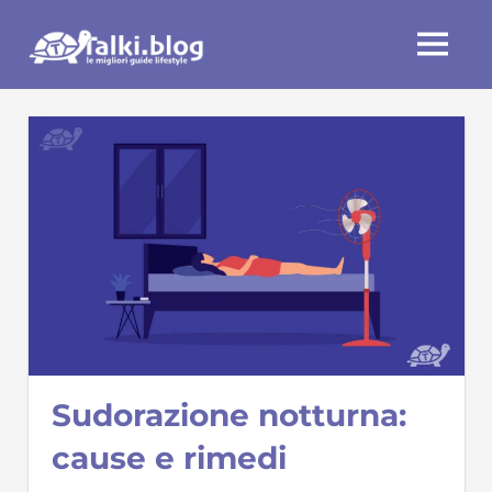
Skip
Talki.blog
to
MENU
content
Sudorazione notturna:
cause e rimedi