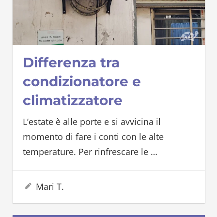
Differenza tra
condizionatore e
climatizzatore
L’estate è alle porte e si avvicina il
momento di fare i conti con le alte
temperature. Per rinfrescare le
…
28 Maggio 2023
Mari T.