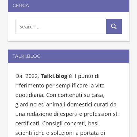
CERCA
S
S
e
e
a
a
r
TALKI.BLOG
r
c
c
h
h
Dal 2022,
Talki.blog
è il punto di
f
riferimento per semplificare la vita
o
quotidiana. Con contenuti su casa,
r
giardino ed animali domestici curati da
:
una redazione di esperti e professionisti
certificati. Consigli concreti, basi
scientifiche e soluzioni a portata di