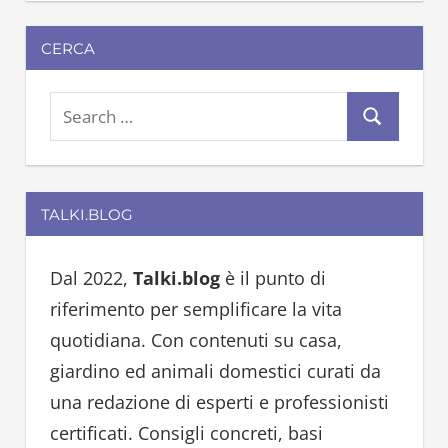
CERCA
S
S
e
e
a
a
r
TALKI.BLOG
r
c
c
h
h
Dal 2022,
Talki.blog
è il punto di
f
riferimento per semplificare la vita
o
quotidiana. Con contenuti su casa,
r
giardino ed animali domestici curati da
:
una redazione di esperti e professionisti
certificati. Consigli concreti, basi