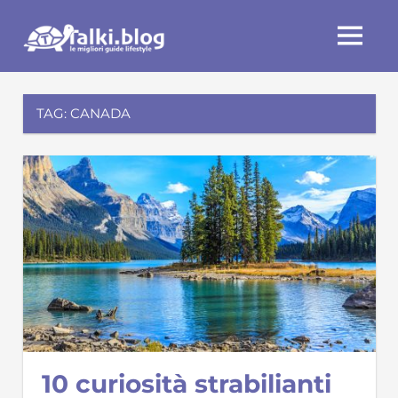
Skip
Talki.blog
to
MENU
content
TAG:
CANADA
10 curiosità strabilianti