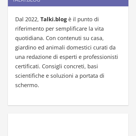
r
c
c
h
h
Dal 2022,
Talki.blog
è il punto di
f
riferimento per semplificare la vita
o
quotidiana. Con contenuti su casa,
r
giardino ed animali domestici curati da
:
una redazione di esperti e professionisti
certificati. Consigli concreti, basi
scientifiche e soluzioni a portata di
schermo.