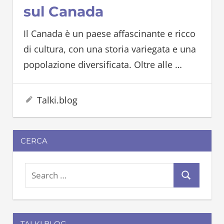
sul Canada
Il Canada è un paese affascinante e ricco
di cultura, con una storia variegata e una
popolazione diversificata. Oltre alle
…
16 Aprile 2024
Talki.blog
CERCA
S
S
e
e
a
a
r
TALKI.BLOG