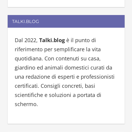
e
a
a
r
TALKI.BLOG
r
c
c
h
h
Dal 2022,
Talki.blog
è il punto di
f
riferimento per semplificare la vita
o
quotidiana. Con contenuti su casa,
r
giardino ed animali domestici curati da
:
una redazione di esperti e professionisti
certificati. Consigli concreti, basi
scientifiche e soluzioni a portata di
schermo.