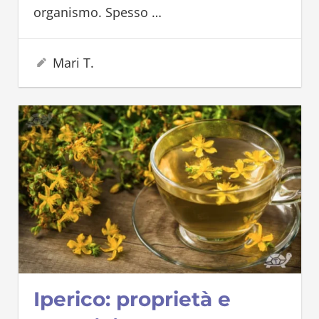
organismo. Spesso
…
25 Maggio 2025
Mari T.
Iperico: proprietà e