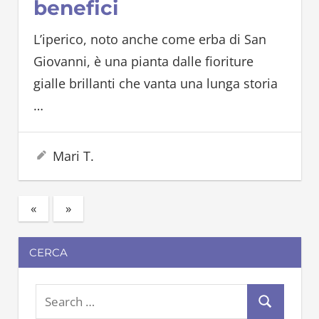
benefici
L’iperico, noto anche come erba di San
Giovanni, è una pianta dalle fioriture
gialle brillanti che vanta una lunga storia
…
19 Marzo 2025
Mari T.
«
Previous
Next
»
Paginazione
Posts
Posts
degli
CERCA
articoli
S
S
e