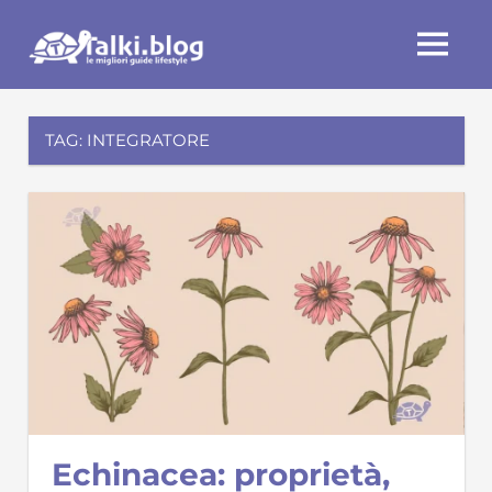
Skip
Talki.blog
to
MENU
content
TAG:
INTEGRATORE
Echinacea: proprietà,