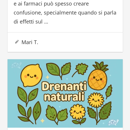
e ai farmaci può spesso creare
confusione, specialmente quando si parla
di effetti sul
…
19 Giugno 2025
Mari T.