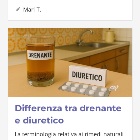
1 Luglio 2025
Mari T.
Differenza tra drenante
e diuretico
La terminologia relativa ai rimedi naturali