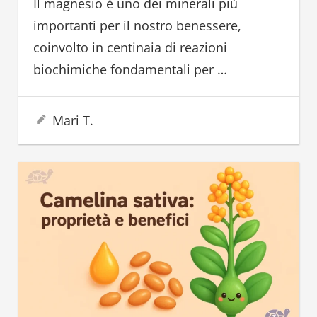
Il magnesio è uno dei minerali più
importanti per il nostro benessere,
coinvolto in centinaia di reazioni
biochimiche fondamentali per
…
29 Settembre 2025
Mari T.