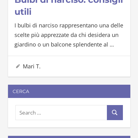
utili
I bulbi di narciso rappresentano una delle
scelte più apprezzate da chi desidera un
giardino o un balcone splendente al
…
10 Aprile 2026
Mari T.
CERCA
S
S
e
e
a
a