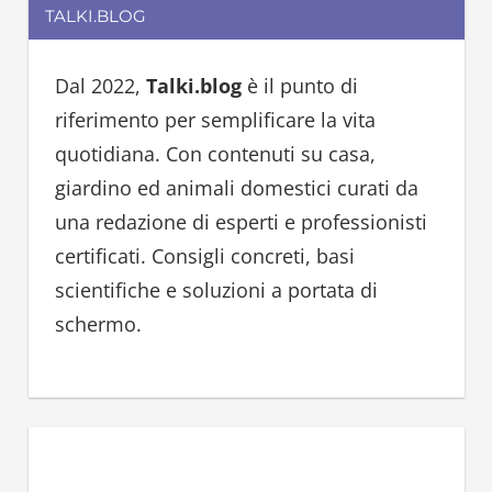
r
TALKI.BLOG
r
c
c
h
h
Dal 2022,
Talki.blog
è il punto di
f
riferimento per semplificare la vita
o
quotidiana. Con contenuti su casa,
r
giardino ed animali domestici curati da
:
una redazione di esperti e professionisti
certificati. Consigli concreti, basi
scientifiche e soluzioni a portata di
schermo.