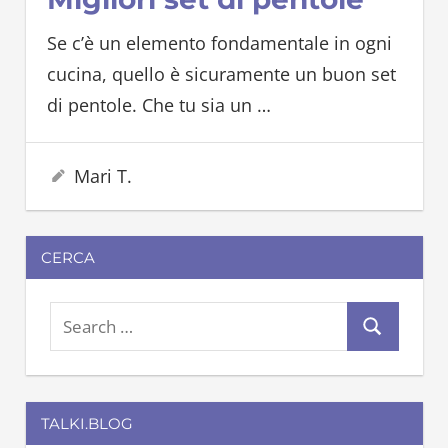
Se c’è un elemento fondamentale in ogni
cucina, quello è sicuramente un buon set
di pentole. Che tu sia un
…
25 Settembre 2024
Mari T.
CERCA
S
S
e
e
a
a
r
TALKI.BLOG
r
c