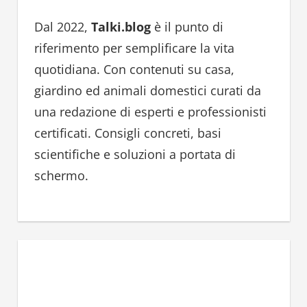
c
h
h
Dal 2022,
Talki.blog
è il punto di
f
riferimento per semplificare la vita
o
quotidiana. Con contenuti su casa,
r
giardino ed animali domestici curati da
:
una redazione di esperti e professionisti
certificati. Consigli concreti, basi
scientifiche e soluzioni a portata di
schermo.