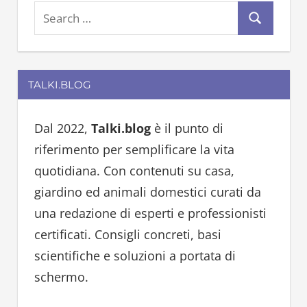
S
S
e
e
a
a
r
TALKI.BLOG
r
c
c
h
h
Dal 2022,
Talki.blog
è il punto di
f
riferimento per semplificare la vita
o
quotidiana. Con contenuti su casa,
r
giardino ed animali domestici curati da
:
una redazione di esperti e professionisti
certificati. Consigli concreti, basi
scientifiche e soluzioni a portata di
schermo.