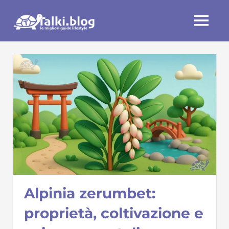
Skip
Talki.blog
to
MENU
content
Alpinia zerumbet:
proprietà, coltivazione e