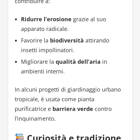
contribuire a:
Ridurre l’erosione
grazie al suo
apparato radicale.
Favorire la
biodiversità
attirando
insetti impollinatori.
Migliorare la
qualità dell’aria
in
ambienti interni.
In alcuni progetti di giardinaggio urbano
tropicale, è usata come pianta
purificatrice e
barriera verde
contro
l’inquinamento.
Curiosità e tradizione