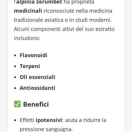
l’
alpinia zerumbet
ha proprietà
medicinali
riconosciute nella medicina
tradizionale asiatica e in studi moderni.
Alcuni componenti attivi del suo estratto
includono:
Flavonoidi
Terpeni
Oli essenziali
Antiossidanti
Benefici
Effetti
ipotensivi
: aiuta a ridurre la
pressione sanguigna.