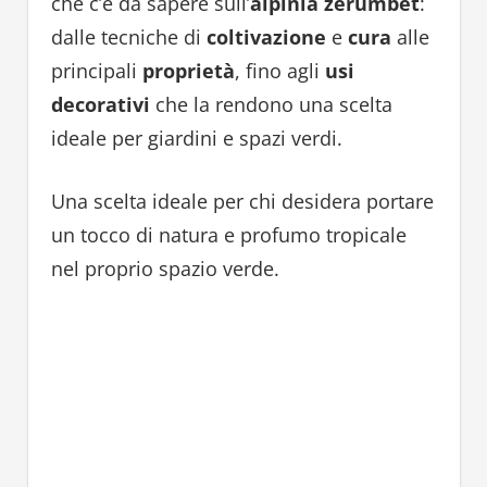
che c’è da sapere sull’
alpinia zerumbet
:
dalle tecniche di
coltivazione
e
cura
alle
principali
proprietà
, fino agli
usi
decorativi
che la rendono una scelta
ideale per giardini e spazi verdi.
Una scelta ideale per chi desidera portare
un tocco di natura e profumo tropicale
nel proprio spazio verde.