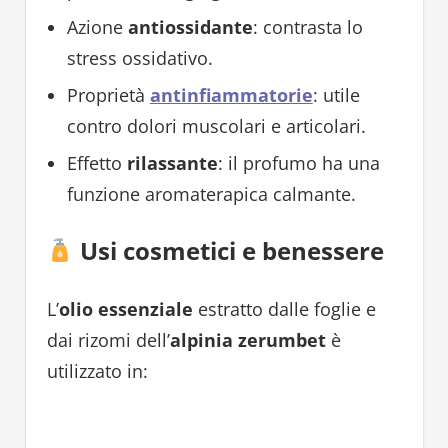
Azione
antiossidante
: contrasta lo
stress ossidativo.
Proprietà
antinfiammatorie
: utile
contro dolori muscolari e articolari.
Effetto
rilassante
: il profumo ha una
funzione aromaterapica calmante.
Usi cosmetici e benessere
L’
olio essenziale
estratto dalle foglie e
dai rizomi dell’
alpinia zerumbet
è
utilizzato in: