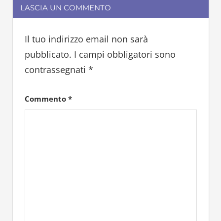
LASCIA UN COMMENTO
Il tuo indirizzo email non sarà
pubblicato.
I campi obbligatori sono
contrassegnati
*
Commento
*