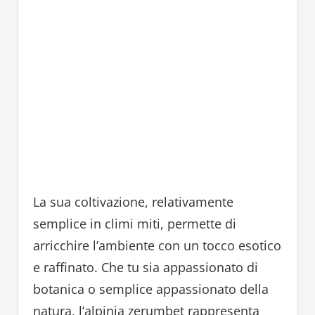
La sua coltivazione, relativamente
semplice in climi miti, permette di
arricchire l’ambiente con un tocco esotico
e raffinato. Che tu sia appassionato di
botanica o semplice appassionato della
natura, l’alpinia zerumbet rappresenta