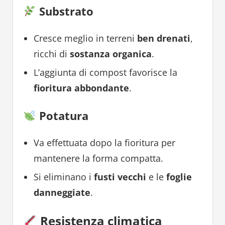
Substrato
Cresce meglio in terreni
ben drenati
,
ricchi di
sostanza organica
.
L’aggiunta di compost favorisce la
fioritura abbondante
.
Potatura
Va effettuata dopo la fioritura per
mantenere la forma compatta.
Si eliminano i
fusti vecchi
e le
foglie
danneggiate
.
Resistenza climatica