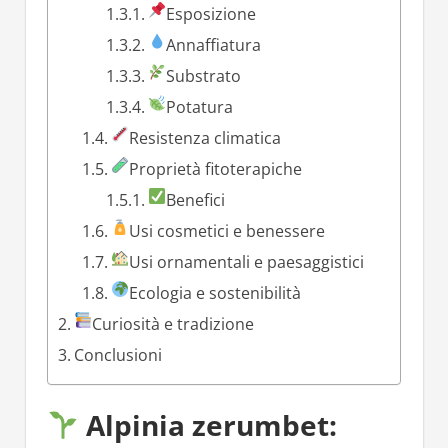
Esposizione
Annaffiatura
Substrato
Potatura
Resistenza climatica
Proprietà fitoterapiche
Benefici
Usi cosmetici e benessere
Usi ornamentali e paesaggistici
Ecologia e sostenibilità
Curiosità e tradizione
Conclusioni
Alpinia zerumbet: