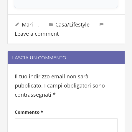
persiane
6 Settembre 2022
Mari T.
Casa/Lifestyle
pulire
Leave a comment
termosifoni
LASCIA UN COMMENTO
Il tuo indirizzo email non sarà
pubblicato.
I campi obbligatori sono
contrassegnati
*
Commento
*