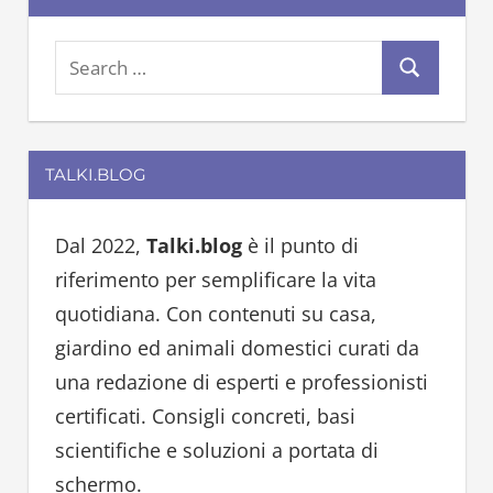
S
S
e
e
a
a
r
TALKI.BLOG
r
c
c
h
h
Dal 2022,
Talki.blog
è il punto di
f
riferimento per semplificare la vita
o
quotidiana. Con contenuti su casa,
r
giardino ed animali domestici curati da
:
una redazione di esperti e professionisti
certificati. Consigli concreti, basi
scientifiche e soluzioni a portata di
schermo.