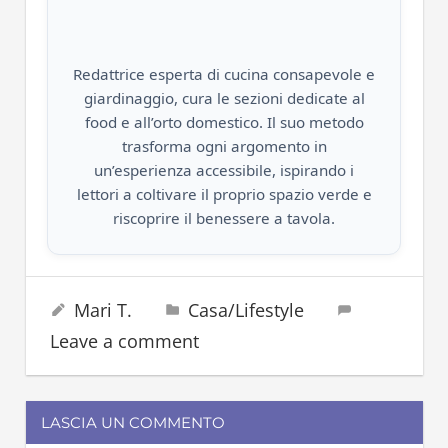
Redattrice esperta di cucina consapevole e
giardinaggio, cura le sezioni dedicate al
food e all’orto domestico. Il suo metodo
trasforma ogni argomento in
un’esperienza accessibile, ispirando i
lettori a coltivare il proprio spazio verde e
riscoprire il benessere a tavola.
nuotare
13 Giugno 2023
Mari T.
Casa/Lifestyle
Leave a comment
LASCIA UN COMMENTO