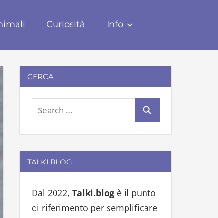
nimali
Curiosità
Info
CERCA
S
S
e
e
a
a
r
r
TALKI.BLOG
c
c
h
h
Dal 2022,
Talki.blog
è il punto
f
di riferimento per semplificare
o