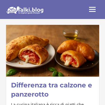
Skip
Talki.blog
to
MENU
content
Differenza tra calzone e
panzerotto
La cucina italiana è ricca di piatti che