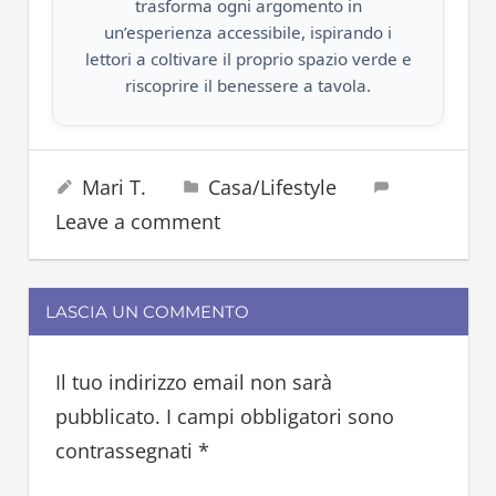
trasforma ogni argomento in
un’esperienza accessibile, ispirando i
lettori a coltivare il proprio spazio verde e
riscoprire il benessere a tavola.
cardamomo
27 Agosto 2024
Mari T.
Casa/Lifestyle
erbe
Leave a comment
piante
spezie
LASCIA UN COMMENTO
Il tuo indirizzo email non sarà
pubblicato.
I campi obbligatori sono
contrassegnati
*