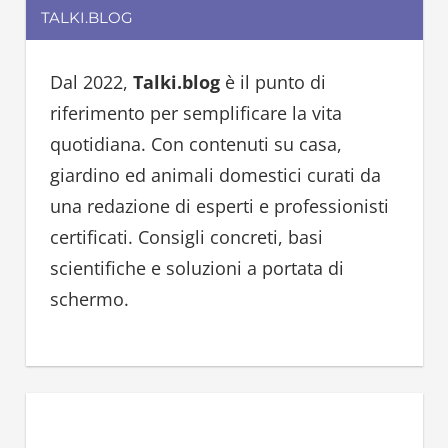
r
TALKI.BLOG
r
c
c
h
h
Dal 2022,
Talki.blog
è il punto di
f
riferimento per semplificare la vita
o
quotidiana. Con contenuti su casa,
r
giardino ed animali domestici curati da
:
una redazione di esperti e professionisti
certificati. Consigli concreti, basi
scientifiche e soluzioni a portata di
schermo.