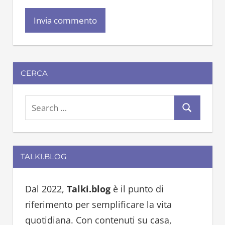
CERCA
S
S
e
e
a
a
r
TALKI.BLOG
r
c
c
h
h
Dal 2022,
Talki.blog
è il punto di
f
riferimento per semplificare la vita
o
quotidiana. Con contenuti su casa,