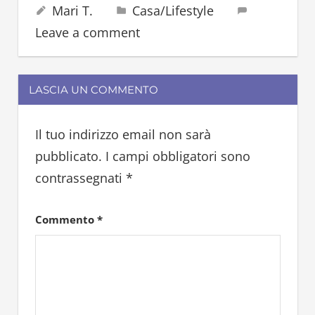
16 Ottobre 2022
Mari T.
Casa/Lifestyle
cola
Leave a comment
LASCIA UN COMMENTO
Il tuo indirizzo email non sarà
pubblicato.
I campi obbligatori sono
contrassegnati
*
Commento
*