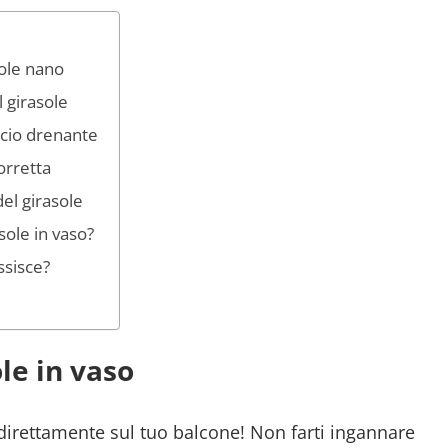
sole nano
l girasole
ccio drenante
orretta
el girasole
sole in vaso?
ssisce?
le in vaso
irettamente sul tuo balcone! Non farti ingannare