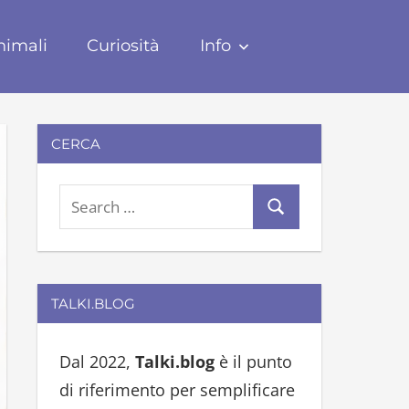
nimali
Curiosità
Info
CERCA
S
S
e
e
a
a
r
r
TALKI.BLOG
c
c
h
h
Dal 2022,
Talki.blog
è il punto
f
di riferimento per semplificare
o