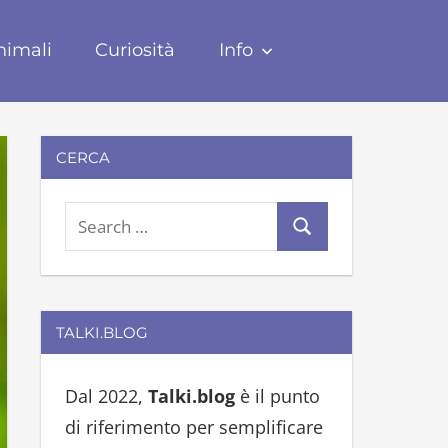
nimali
Curiosità
Info
CERCA
S
S
e
e
a
a
r
r
TALKI.BLOG
c
c
h
h
Dal 2022,
Talki.blog
è il punto
f
di riferimento per semplificare
o