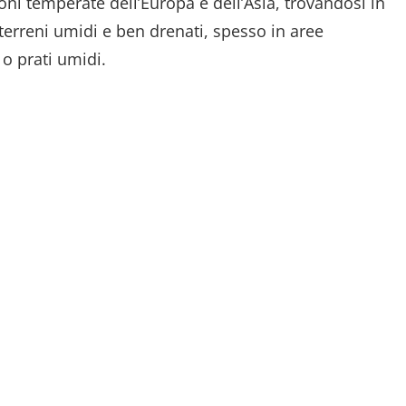
oni temperate dell’Europa e dell’Asia, trovandosi in
terreni umidi e ben drenati, spesso in aree
o prati umidi.