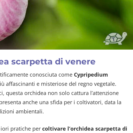
ea scarpetta di venere
ntificamente conosciuta come
Cypripedium
più affascinanti e misteriose del regno vegetale.
ci, questa orchidea non solo cattura l’attenzione
resenta anche una sfida per i coltivatori, data la
izioni ambientali.
iori pratiche per
coltivare l’orchidea scarpetta di