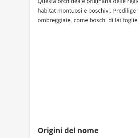
Questa orchidea è originaria delle regi
habitat montuosi e boschivi. Predilige 
ombreggiate, come boschi di latifoglie 
Origini del nome