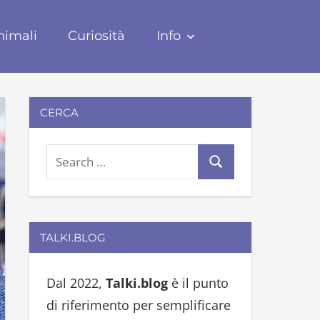
nimali
Curiosità
Info
CERCA
S
S
e
e
a
a
r
r
TALKI.BLOG
c
c
h
h
Dal 2022,
Talki.blog
è il punto
f
di riferimento per semplificare
o