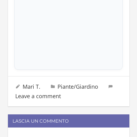
fiori
22 Luglio 2024
Mari T.
Piante/Giardino
insetto
Leave a comment
piante
ragno
LASCIA UN COMMENTO