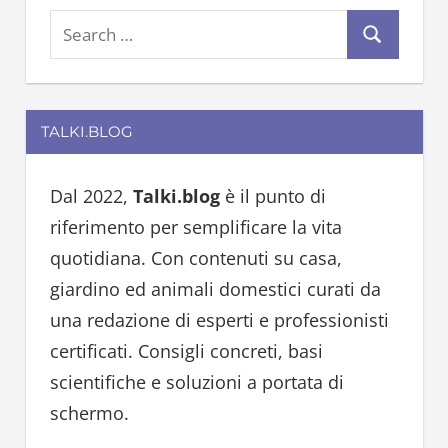
S
S
e
e
a
a
r
TALKI.BLOG
r
c
c
h
h
Dal 2022,
Talki.blog
è il punto di
f
riferimento per semplificare la vita
o
quotidiana. Con contenuti su casa,
r
giardino ed animali domestici curati da
:
una redazione di esperti e professionisti
certificati. Consigli concreti, basi
scientifiche e soluzioni a portata di
schermo.