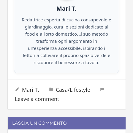
Mari T.
Redattrice esperta di cucina consapevole e
giardinaggio, cura le sezioni dedicate al
food e all’orto domestico. Il suo metodo
trasforma ogni argomento in
un’esperienza accessibile, ispirando i
lettori a coltivare il proprio spazio verde e
riscoprire il benessere a tavola.
capelli
18 Agosto 2023
Mari T.
Casa/Lifestyle
estate
Leave a comment
LASCIA UN COMMENTO