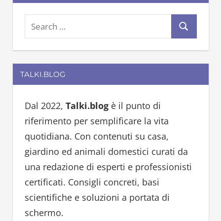
S
S
e
e
a
a
r
TALKI.BLOG
r
c
c
h
h
Dal 2022,
Talki.blog
è il punto di
f
riferimento per semplificare la vita
o
quotidiana. Con contenuti su casa,
r
giardino ed animali domestici curati da
:
una redazione di esperti e professionisti
certificati. Consigli concreti, basi
scientifiche e soluzioni a portata di
schermo.