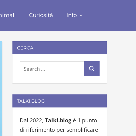
nimali
Curiosità
Info
CERCA
S
S
e
e
a
a
r
r
TALKI.BLOG
c
c
h
h
Dal 2022,
Talki.blog
è il punto
f
di riferimento per semplificare
o