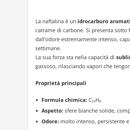
La naftalina è un
idrocarburo aromatic
catrame di carbone. Si presenta sotto
dall’odore estremamente intenso, capa
settimane.
La sua forza sta nella capacità di
subl
gassoso, rilasciando vapori che tengono
Proprietà principali
Formula chimica:
C₁₀H₈
Aspetto:
sfere bianche solide, compa
Odore:
molto intenso, persistente e