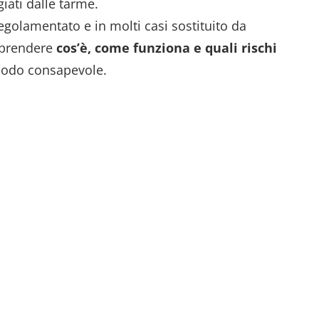
giati dalle tarme.
regolamentato e in molti casi sostituito da
mprendere
cos’è, come funziona e quali rischi
modo consapevole.