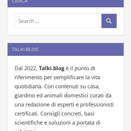
CERCA
S
S
e
e
a
a
r
TALKI.BLOG
r
c
c
h
h
Dal 2022,
Talki.blog
è il punto di
f
riferimento per semplificare la vita
o
quotidiana. Con contenuti su casa,
r
giardino ed animali domestici curati da
:
una redazione di esperti e professionisti
certificati. Consigli concreti, basi
scientifiche e soluzioni a portata di