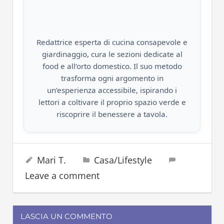
Redattrice esperta di cucina consapevole e
giardinaggio, cura le sezioni dedicate al
food e all’orto domestico. Il suo metodo
trasforma ogni argomento in
un’esperienza accessibile, ispirando i
lettori a coltivare il proprio spazio verde e
riscoprire il benessere a tavola.
makeup
15 Ottobre 2023
Mari T.
Casa/Lifestyle
pelle
Leave a comment
skincare
trucco
LASCIA UN COMMENTO