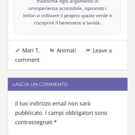
trasforma ogni argomento in
un’esperienza accessibile, ispirando i
lettori a coltivare il proprio spazio verde e
riscoprire il benessere a tavola.
cane
26 Novembre 2024
Mari T.
Animali
Leave a
golden
retriever
comment
labrador
LASCIA UN COMMENTO
Il tuo indirizzo email non sarà
pubblicato.
I campi obbligatori sono
contrassegnati
*