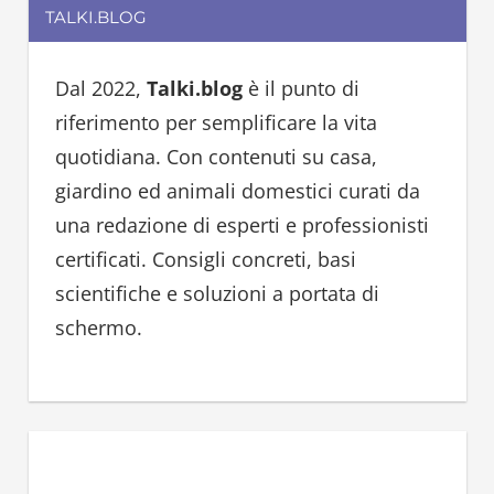
r
TALKI.BLOG
r
c
c
h
h
Dal 2022,
Talki.blog
è il punto di
f
riferimento per semplificare la vita
o
quotidiana. Con contenuti su casa,
r
giardino ed animali domestici curati da
:
una redazione di esperti e professionisti
certificati. Consigli concreti, basi
scientifiche e soluzioni a portata di
schermo.