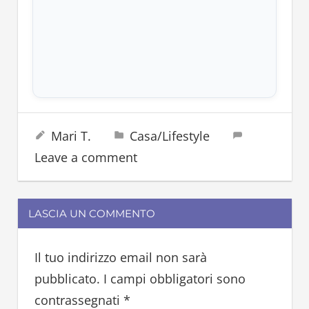
cibo
8 Settembre 2023
Mari T.
Casa/Lifestyle
cucina
Leave a comment
ortaggi
patata
patate
LASCIA UN COMMENTO
verdura
Il tuo indirizzo email non sarà
pubblicato.
I campi obbligatori sono
contrassegnati
*