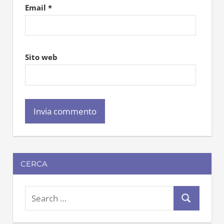
Email
*
Sito web
CERCA
S
S
e
e