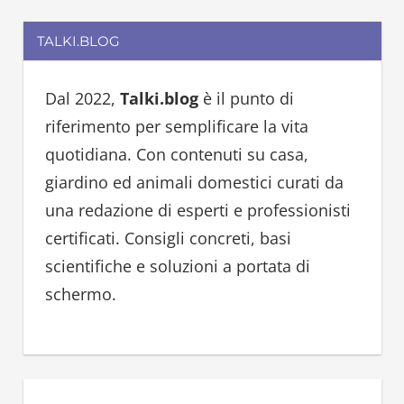
a
a
r
TALKI.BLOG
r
c
c
h
h
Dal 2022,
Talki.blog
è il punto di
f
riferimento per semplificare la vita
o
quotidiana. Con contenuti su casa,
r
giardino ed animali domestici curati da
:
una redazione di esperti e professionisti
certificati. Consigli concreti, basi
scientifiche e soluzioni a portata di
schermo.