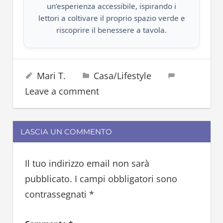
un’esperienza accessibile, ispirando i
lettori a coltivare il proprio spazio verde e
riscoprire il benessere a tavola.
frasi
17 Marzo 2022
Mari T.
Casa/Lifestyle
lifestyle
Leave a comment
LASCIA UN COMMENTO
Il tuo indirizzo email non sarà
pubblicato.
I campi obbligatori sono
contrassegnati
*