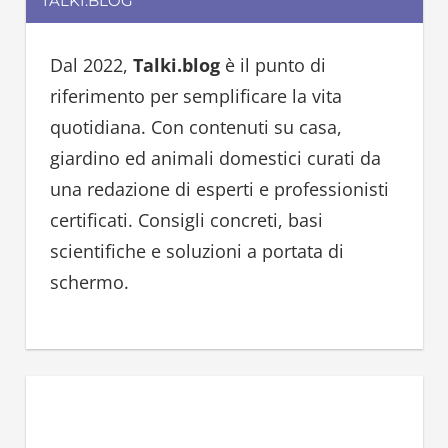
TALKI.BLOG
r
c
c
h
h
Dal 2022,
Talki.blog
è il punto di
f
riferimento per semplificare la vita
o
quotidiana. Con contenuti su casa,
r
giardino ed animali domestici curati da
:
una redazione di esperti e professionisti
certificati. Consigli concreti, basi
scientifiche e soluzioni a portata di
schermo.