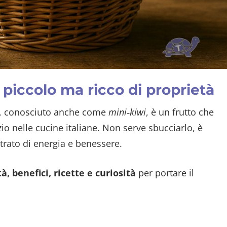
to piccolo ma ricco di proprietà
, conosciuto anche come
mini‑kiwi
, è un frutto che
azio nelle cucine italiane. Non serve sbucciarlo, è
trato di energia e benessere.
à, benefici, ricette e curiosità
per portare il