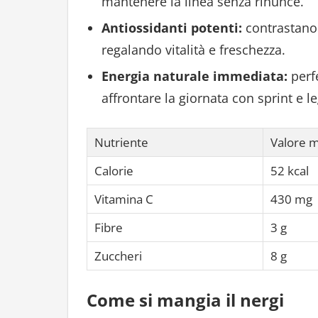
mantenere la linea senza rinunce.
Antiossidanti potenti:
contrastano 
regalando vitalità e freschezza.
Energia naturale immediata:
perfe
affrontare la giornata con sprint e l
Nutriente
Valore m
Calorie
52 kcal
Vitamina C
430 mg
Fibre
3 g
Zuccheri
8 g
Come si mangia il nergi