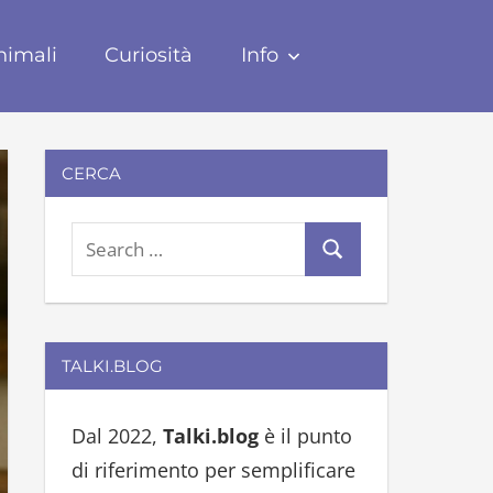
nimali
Curiosità
Info
CERCA
S
S
e
e
a
a
r
r
TALKI.BLOG
c
c
h
h
Dal 2022,
Talki.blog
è il punto
f
di riferimento per semplificare
o