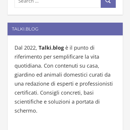
S
e
e
a
a
r
TALKI.BLOG
r
c
c
h
h
Dal 2022,
Talki.blog
è il punto di
f
riferimento per semplificare la vita
o
quotidiana. Con contenuti su casa,
r
giardino ed animali domestici curati da
:
una redazione di esperti e professionisti
certificati. Consigli concreti, basi
scientifiche e soluzioni a portata di
schermo.