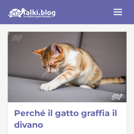
Skip
Talki.blog
to
MENU
content
Perché il gatto graffia il
divano