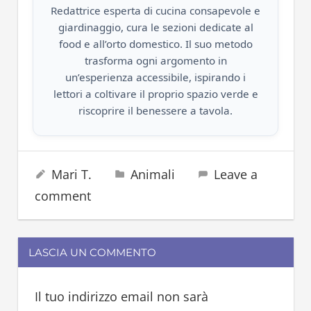
Redattrice esperta di cucina consapevole e
giardinaggio, cura le sezioni dedicate al
food e all’orto domestico. Il suo metodo
trasforma ogni argomento in
un’esperienza accessibile, ispirando i
lettori a coltivare il proprio spazio verde e
riscoprire il benessere a tavola.
gatto
28 Agosto 2024
Mari T.
Animali
Leave a
comment
LASCIA UN COMMENTO
Il tuo indirizzo email non sarà