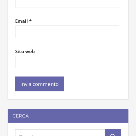
Email
*
Sito web
CERCA
S