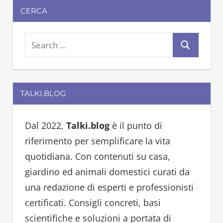
CERCA
S
S
e
e
a
a
r
TALKI.BLOG
r
c
c
h
h
Dal 2022,
Talki.blog
è il punto di
f
riferimento per semplificare la vita
o
quotidiana. Con contenuti su casa,
r
giardino ed animali domestici curati da
:
una redazione di esperti e professionisti
certificati. Consigli concreti, basi
scientifiche e soluzioni a portata di