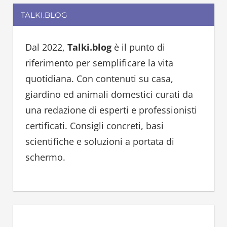
a
r
TALKI.BLOG
r
c
c
h
h
Dal 2022,
Talki.blog
è il punto di
f
riferimento per semplificare la vita
o
quotidiana. Con contenuti su casa,
r
giardino ed animali domestici curati da
:
una redazione di esperti e professionisti
certificati. Consigli concreti, basi
scientifiche e soluzioni a portata di
schermo.