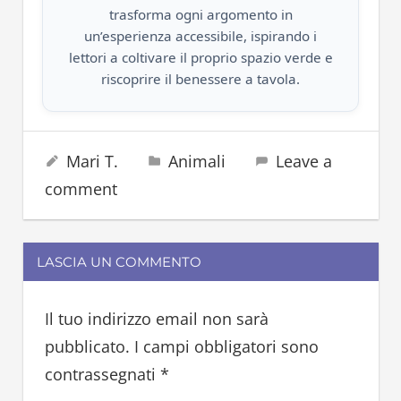
trasforma ogni argomento in
un’esperienza accessibile, ispirando i
lettori a coltivare il proprio spazio verde e
riscoprire il benessere a tavola.
abete
1 Maggio 2025
Mari T.
Animali
Leave a
albero
comment
cedro
falena
farfalla
LASCIA UN COMMENTO
fiori
insetto
Il tuo indirizzo email non sarà
piante
pubblicato.
I campi obbligatori sono
pino
contrassegnati
*
processionaria