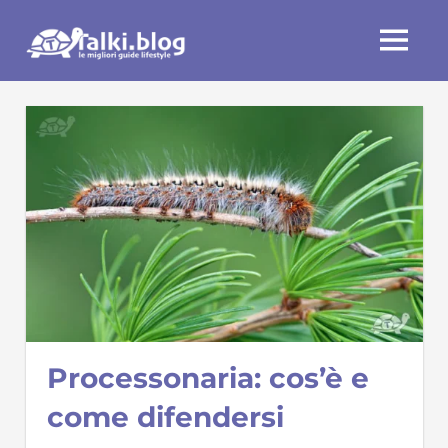
Skip
Talki.blog
to
MENU
content
Processonaria: cos’è e
come difendersi