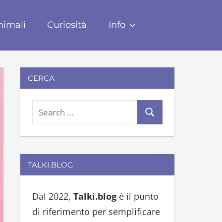
nimali
Curiosità
Info
CERCA
S
S
e
e
a
a
r
r
TALKI.BLOG
c
c
h
h
Dal 2022,
Talki.blog
è il punto
f
di riferimento per semplificare
o