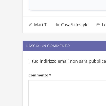
gola
18 Settembre 2023
Mari T.
Casa/Lifestyle
L
voce
LASCIA UN COMMENTO
Il tuo indirizzo email non sarà pubblica
Commento
*